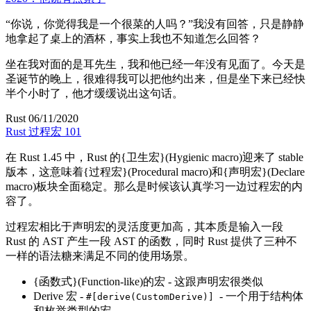
“
你说
，
你觉得我是一个很菜的人吗
？
”
我没有回答
，
只是静静
地拿起了桌上的酒杯
，
事实上我也不知道怎么回答
？
坐在我对面的是耳先生
，
我和他已经一年没有见面了
。
今天是
圣诞节的晚上
，
很难得我可以把他约出来
，
但是坐下来已经快
半个小时了
，
他才缓缓说出这句话
。
Rust
06/11/2020
Rust 过程宏 101
在 Rust 1.45 中
，
Rust 的{卫生宏}(Hygienic macro)
迎来了 stable
版本
，
这意味着{过程宏}(Procedural macro)
和{声明宏}(Declare
macro)
板块全面稳定
。
那么是时候该认真学习一边过程宏的内
容了
。
过程宏相比于声明宏的灵活度更加高
，
其本质是输入一段
Rust 的 AST 产生一段 AST 的函数
，
同时 Rust 提供了三种不
一样的语法糖来满足不同的使用场景
。
{函数式}(Function-like)
的宏 - 这跟声明宏很类似
Derive 宏 -
- 一个用于结构体
#[derive(CustomDerive)]
和枚举类型的宏