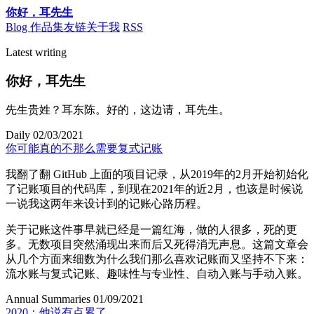
你好
，
耳先生
Blog
作品集
友链
关于我
RSS
Latest writing
你好
，
耳先生
先生贵姓
？
耳东陈
。
好的
，
这边请
，
耳先生
。
Daily
02/03/2021
你可能真的不那么需要复式记账
我翻了翻 GitHub 上面的项目记录
，
从
2019
年的
2
月开始初始化
了记账项目的代码库
，
到现在
2021
年的近
2
月
，
也该是时候说
一说我这两年来设计到的记账心路历程
。
关于记账这件事早就已经是一篇红海
，
做的人很多
，
死的更
多
。
无数项目突然涌现出来而后又死得消无声息
。
这篇文章会
从几个方面来细数为什么我们那么喜欢记账而又坚持不下来
：
流水账与复式记账
、
趣味性与专业性
、
自动入账与手动入账
。
Annual Summaries
01/09/2021
2020
：
他说有点累了