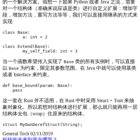
的一个解决方案
。
假想一下如果 Python 或者 Java 之流
，
需要
对一个结构体
（
准确来说应该是类
）
进行自定义扩展
：
增加字
段
，
增加方法
，
重写方法等等
，
我们可以直接用继承的方式来
实现
class
Base
:
	a
:
int
=
2
class
Extend
(
Base
)
:
	my_self_field
:
int
=
3
当一个函数希望传入实现了
类的所有实例时
，
可以直接
Base
以
为约束
，
限定其参数范围
。
在 Java 中就可以使用基类
Base
或者 Interface 来约束
。
def
base_bound
(
param
:
 Base
)
:
pass
这一套在 Rust 并不适用
，
在 Rust 中时采用 Struct + Trait 来抽
象对象化
。
所以若想对结构体进行扩展
，
那么就只能再用一层
结构体去包
（
wrap
）
住原来的结构体
。
struct
 MyOwnDerefStruct
(
String
)
;
General Tech
02/11/2019
科技的未来到底在哪里
？