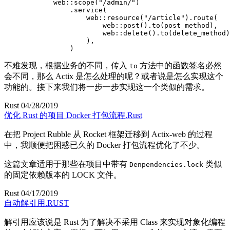
            web
::
scope
(
"/admin/"
)
.
service
(
                    web
::
resource
(
"/article"
)
.
route
(
                        web
::
post
(
)
.
to
(
post_method
)
,
                        web
::
delete
(
)
.
to
(
delete_method
)
)
,
)
不难发现
，
根据业务的不同
，
传入
方法中的函数签名必然
to
会不同
，
那么 Actix 是怎么处理的呢
？
或者说是怎么实现这个
功能的
。
接下来我们将一步一步实现这一个类似的需求
。
Rust
04/28/2019
优化 Rust 的项目 Docker 打包流程.Rust
在把 Project Rubble 从 Rocket 框架迁移到 Actix-web 的过程
中
，
我顺便把困惑已久的 Docker 打包流程优化了不少
。
这篇文章适用于那些在项目中带有
类似
Denpendencies.lock
的固定依赖版本的 LOCK 文件
。
Rust
04/17/2019
自动解引用.RUST
解引用应该说是 Rust 为了解决不采用 Class 来实现对象化编程