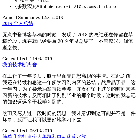
{参数宏}(Attribute macros) -
#[CustomAttribute]
Annual Summaries
12/31/2019
2019 个人总结
无意中翻博客草稿的时候
，
发现了 2018 的总结还在停留在草
稿阶段
，
现在就已经要写 2019 年度总结了
，
不禁感叹时间流
逝之快
。
General Tech
11/08/2019
我的技术断离舍
在工作了一年多后
，
脑子里面满是想离职的事情
。
在此之前
，
我还在持续构思这一年多学习到内容的总结
，
然后品了品
，
这
一年内
，
为了柴米油盐持续奔波
，
并没有留下过多的时间来学
习新的技术
，
反而相比于刚刚毕业的那个时候
，
这时的我忘记
的知识远远多于我学习到的
。
然而又尽力过一段时间的沉思
，
我才意识到这可能并不是一件
坏事
，
反而让我可以更好地学习下去
。
General Tech
06/13/2019
简单几步打造个人集群和自动化流水线