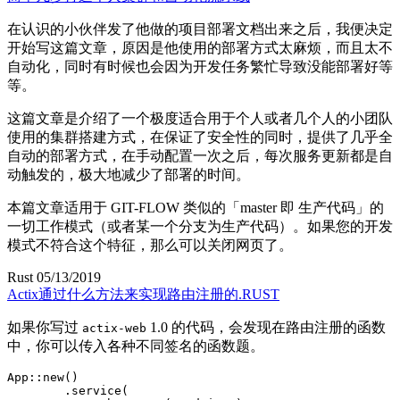
在认识的小伙伴发了他做的项目部署文档出来之后
，
我便决定
开始写这篇文章
，
原因是他使用的部署方式太麻烦
，
而且太不
自动化
，
同时有时候也会因为开发任务繁忙导致没能部署好等
等
。
这篇文章是介绍了一个极度适合用于个人或者几个人的小团队
使用的集群搭建方式
，
在保证了安全性的同时
，
提供了几乎全
自动的部署方式
，
在手动配置一次之后
，
每次服务更新都是自
动触发的
，
极大地减少了部署的时间
。
本篇文章适用于 GIT-FLOW 类似的
「
master 即 生产代码
」
的
一切工作模式
（
或者某一个分支为生产代码
）
。
如果您的开发
模式不符合这个特征
，
那么可以关闭网页了
。
Rust
05/13/2019
Actix
通过什么方法来实现路由注册的.RUST
如果你写过
1.0 的代码
，
会发现在路由注册的函数
actix-web
中
，
你可以传入各种不同签名的函数题
。
App
::
new
(
)
.
service
(